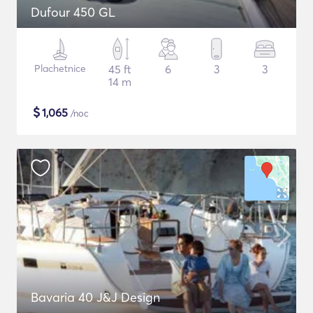
Dufour 450 GL
Plachetnice
45 ft
6
3
3
14 m
$
1,065
/noc
Bavaria 40 J&J Design