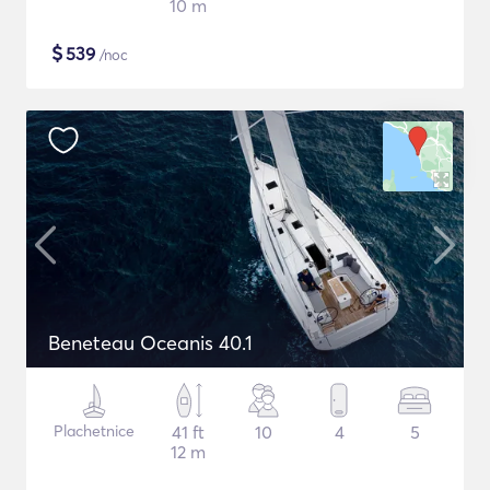
10 m
$
539
/noc
Beneteau Oceanis 40.1
Plachetnice
41 ft
10
4
5
12 m