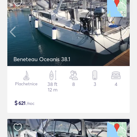
Beneteau Oceanis 38.1
Plachetnice
38 ft
8
3
4
12 m
$
621
/noc