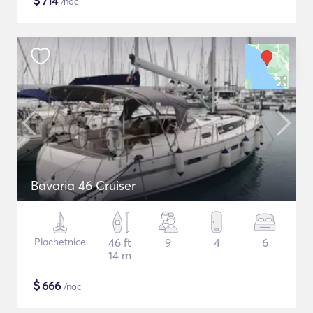
$
714
/noc
Bavaria 46 Cruiser
Plachetnice
46 ft
9
4
6
14 m
$
666
/noc