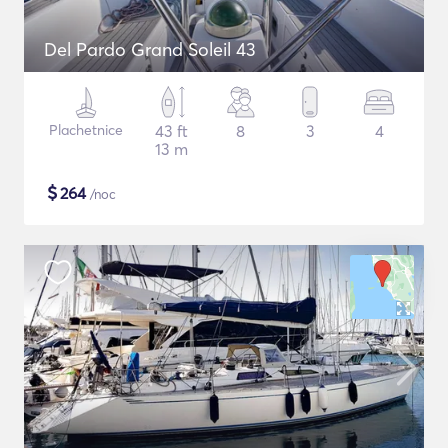
Del Pardo Grand Soleil 43
Plachetnice
43 ft
8
3
4
13 m
$
264
/noc