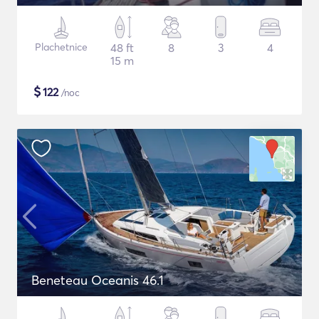
Plachetnice
48 ft
8
3
4
15 m
$
122
/noc
Beneteau Oceanis 46.1