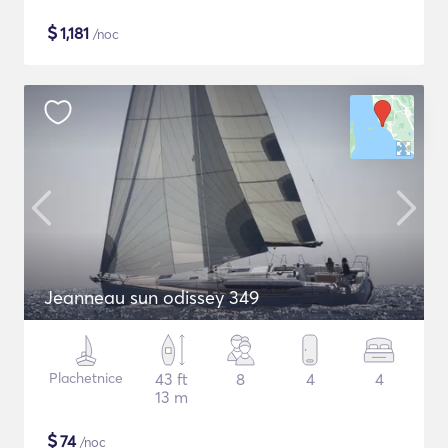
$
1,181
/noc
Jeanneau sun odissey 349
Plachetnice
43 ft
8
4
4
13 m
$
74
/noc