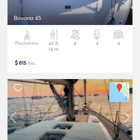
Bavaria 45
Plachetnice
45 ft
8
4
4
14 m
$
815
/noc