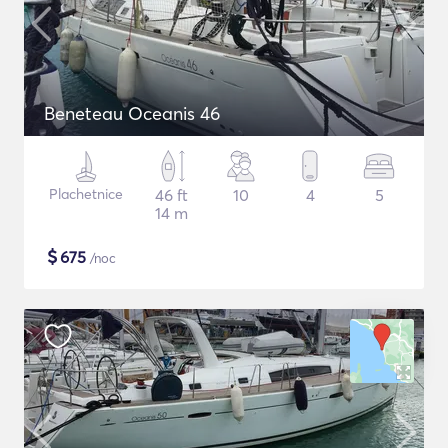
Beneteau Oceanis 46
Plachetnice
46 ft
10
4
5
14 m
$
675
/noc