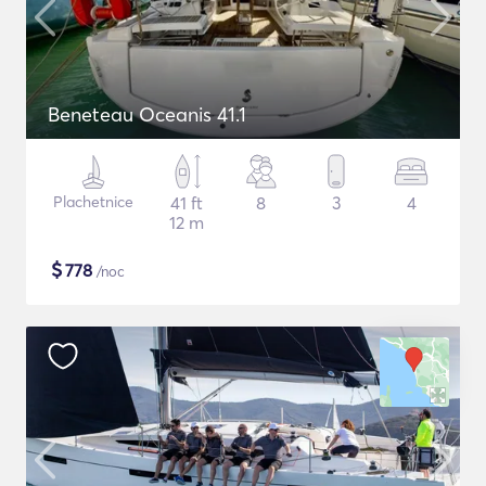
Beneteau Oceanis 41.1
Plachetnice
41 ft
8
3
4
12 m
$
778
/noc