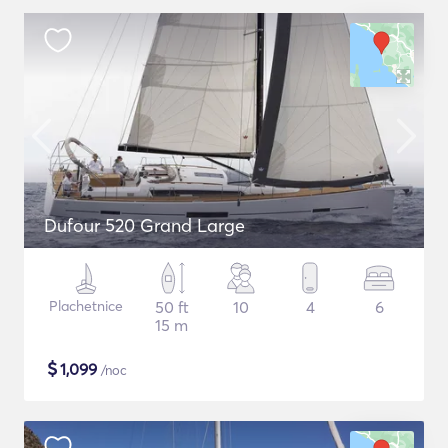
Dufour 520 Grand Large
Plachetnice
50 ft
10
4
6
15 m
$
1,099
/noc