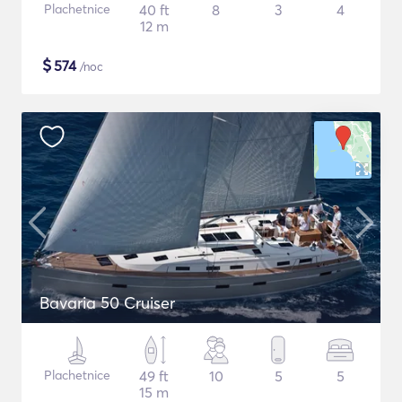
Plachetnice
40 ft
8
3
4
12 m
$
574
/noc
Bavaria 50 Cruiser
Plachetnice
49 ft
10
5
5
15 m