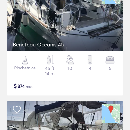
Beneteau Oceanis 45
Plachetnice
45 ft
10
4
5
14 m
$
874
/noc