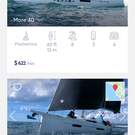
More 40
Plachetnice
40 ft
8
3
4
12 m
$
622
/noc