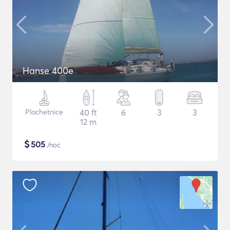
Hanse 400e
Plachetnice
40 ft
6
3
3
12 m
$
505
/noc