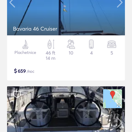
Bavaria 46 Cruiser
Plachetnice
46 ft
10
4
5
14 m
$
659
/noc