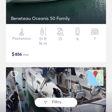
Beneteau Oceanis 50 Family
Plachetnice
51 ft
13
6
7
16 m
$
856
/noc
Filtry