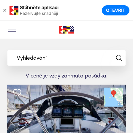
Stáhněte aplikaci
×
OTEVŘÍT
Rezervujte snadněji
Vyhledávání
V ceně je vždy zahrnuta posádka.