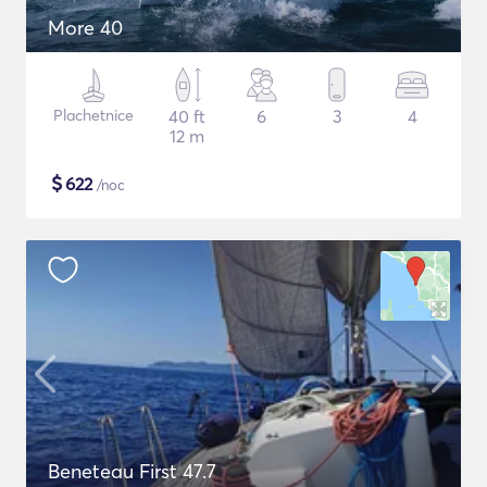
More 40
Plachetnice
40 ft
6
3
4
12 m
$
622
/noc
Beneteau First 47.7