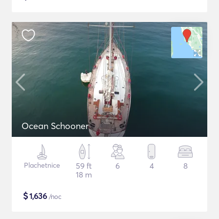
Ocean Schooner
Plachetnice
59 ft
6
4
8
18 m
$
1,636
/noc