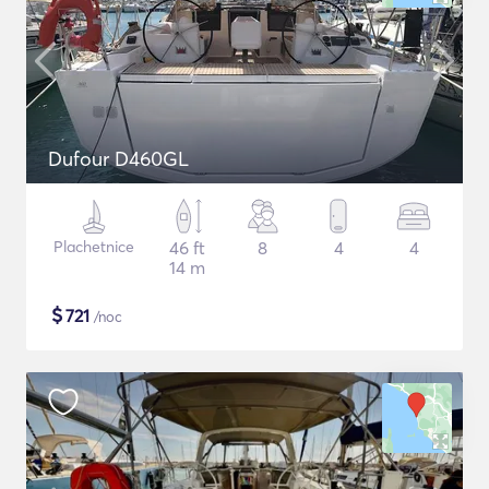
Dufour D460GL
Plachetnice
46 ft
8
4
4
14 m
$
721
/noc