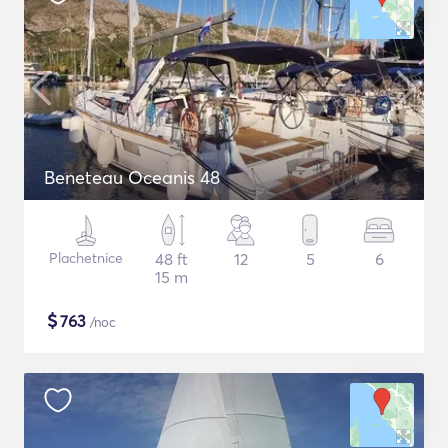
Beneteau Oceanis 48
Plachetnice
48 ft
12
5
6
15 m
$
763
/noc