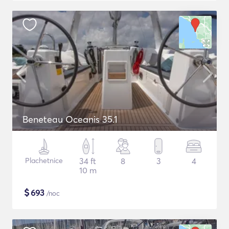
Beneteau Oceanis 35.1
Plachetnice
34 ft
8
3
4
10 m
$
693
/noc