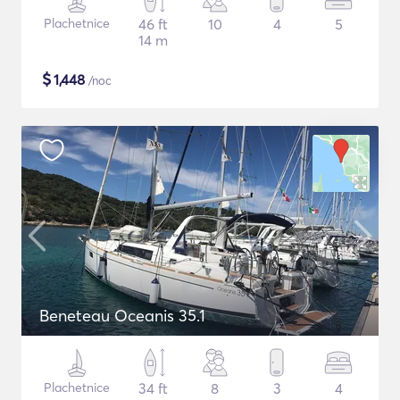
Plachetnice
46 ft
10
4
5
14 m
$
1,448
/noc
Beneteau Oceanis 35.1
Plachetnice
34 ft
8
3
4