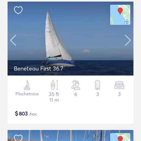
Beneteau First 36.7
Plachetnice
35 ft
6
3
3
11 m
$
803
/noc