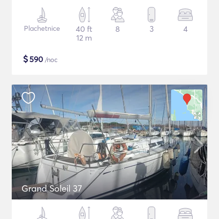
Plachetnice
40 ft
8
3
4
12 m
$
590
/noc
Grand Soleil 37