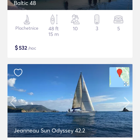
Baltic 48
Plachetnice
48 ft
10
3
5
15 m
$
532
/noc
Jeanneau Sun Odyssey 42.2