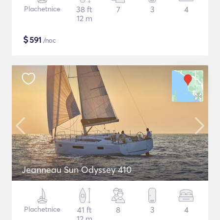
Plachetnice
38 ft
7
3
4
12 m
$
591
/noc
Jeanneau Sun Odyssey 410
Plachetnice
41 ft
8
3
4
12 m