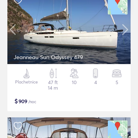
Jeanneau Sun Odyssey 479
Plachetnice
47 ft
10
4
5
14 m
$
909
/noc