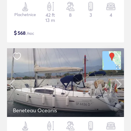
Plachetnice
42 ft
8
3
4
13 m
$
568
/noc
Beneteau Oceanis