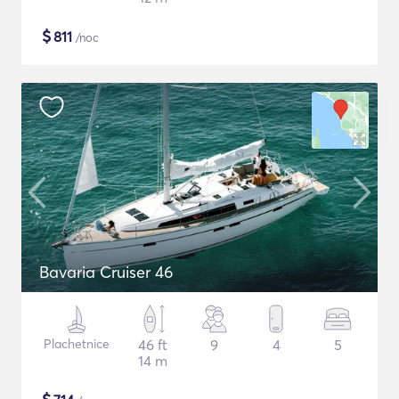
$
811
/noc
Bavaria Cruiser 46
Plachetnice
46 ft
9
4
5
14 m