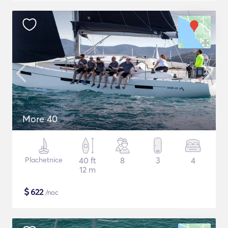
More 40
Plachetnice
40 ft
8
3
4
12 m
$
622
/noc