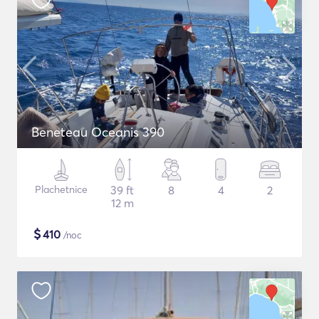
Beneteau Oceanis 390
Plachetnice
39 ft
8
4
2
12 m
$
410
/noc