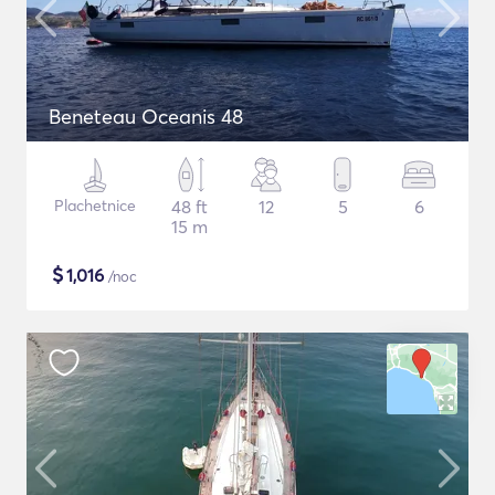
Beneteau Oceanis 48
Plachetnice
48 ft
12
5
6
15 m
$
1,016
/noc