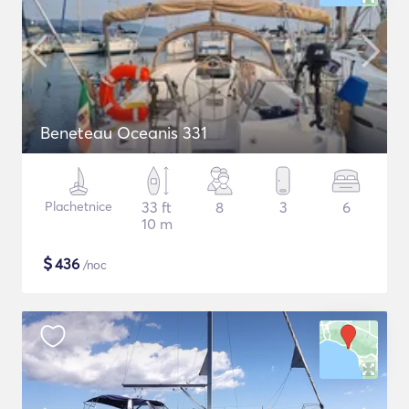
Beneteau Oceanis 331
Plachetnice
33 ft
8
3
6
10 m
$
436
/noc