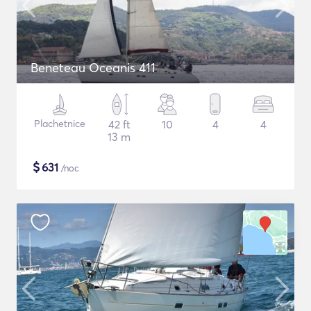
Beneteau Oceanis 411
Plachetnice
42 ft
10
4
4
13 m
$
631
/noc