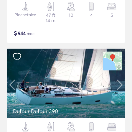
Plachetnice
47 ft
10
4
5
14 m
$
944
/noc
Dufour Dufour 390