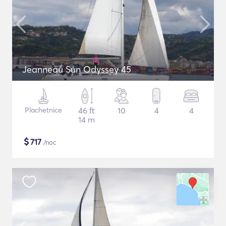
Jeanneau Sun Odyssey 45
Plachetnice
46 ft
10
4
4
14 m
$
717
/noc