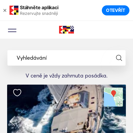
Stáhněte aplikaci
×
OTEVŘÍT
Rezervujte snadněji
Vyhledávání
V ceně je vždy zahrnuta posádka.