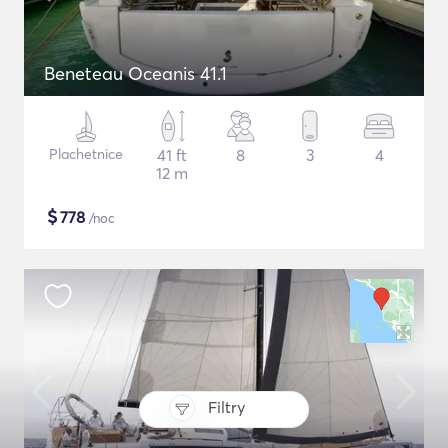
Beneteau Oceanis 41.1
Plachetnice
41 ft
8
3
4
12 m
$
778
/noc
Filtry