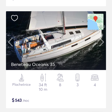
Beneteau Oceanis 35
Plachetnice
34 ft
8
3
4
10 m
$
543
/noc