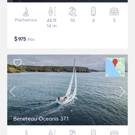
Plachetnice
46 ft
10
4
5
14 m
$
975
/noc
Beneteau Oceanis 37.1