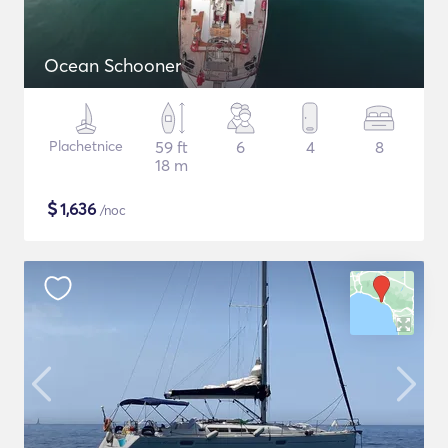
Ocean Schooner
Plachetnice
59 ft
6
4
8
18 m
$
1,636
/noc