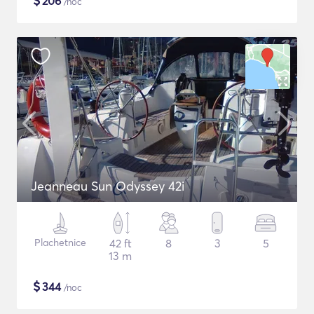
$
206
/noc
Jeanneau Sun Odyssey 42i
Plachetnice
42 ft
8
3
5
13 m
$
344
/noc