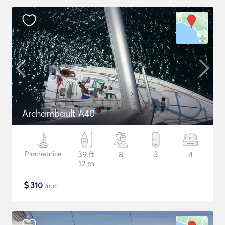
Archambault A40
Plachetnice
39 ft
8
3
4
12 m
$
310
/noc