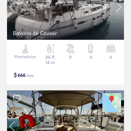
Bavaria 46 Cruiser
Plachetnice
46 ft
9
4
6
14 m
$
666
/noc