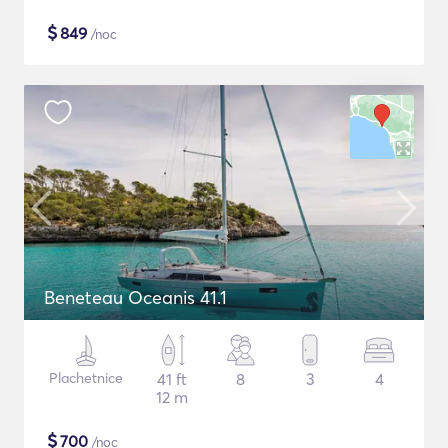
$
849
/noc
Beneteau Oceanis 41.1
Plachetnice
41 ft
8
3
4
12 m
$
700
/noc