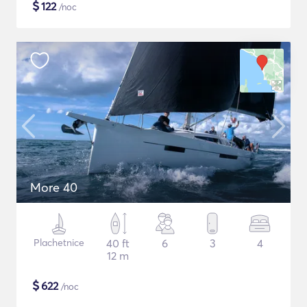
$
122
/noc
More 40
Plachetnice
40 ft
6
3
4
12 m
$
622
/noc