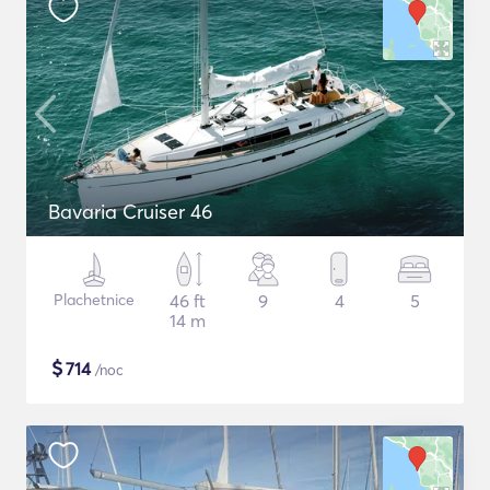
Bavaria Cruiser 46
Plachetnice
46 ft
9
4
5
14 m
$
714
/noc