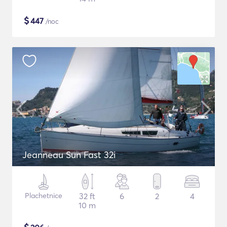
$
447
/noc
Jeanneau Sun Fast 32i
Plachetnice
32 ft
6
2
4
10 m