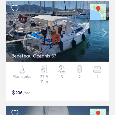
Beneteau Oceanis 37
Plachetnice
37 ft
5
2
2
11 m
$
206
/noc