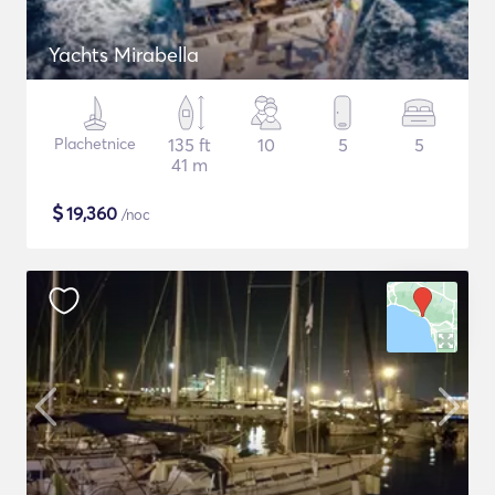
Yachts Mirabella
Plachetnice
135 ft
10
5
5
41 m
$
19,360
/noc