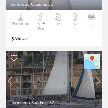
Beneteau Oceanis 50
Plachetnice
51 ft
12
6
6
16 m
$
890
/noc
Jeanneau Sun Fast 37