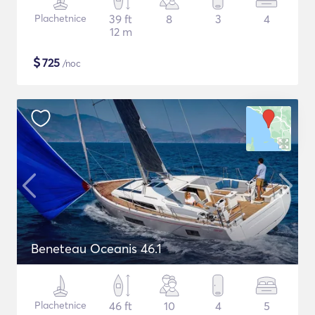
Plachetnice
39 ft
8
3
4
12 m
$
725
/noc
Beneteau Oceanis 46.1
Plachetnice
46 ft
10
4
5