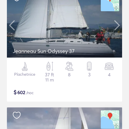
Jeanneau Sun Odyssey 37
Plachetnice
37 ft
8
3
4
11 m
$
602
/noc