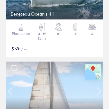
Beneteau Oceanis 411
Plachetnice
42 ft
10
4
4
13 m
$
631
/noc