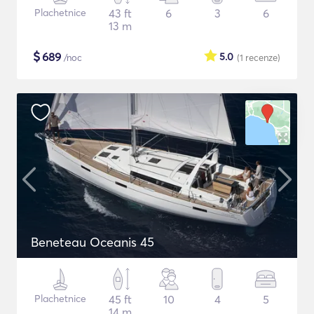
Plachetnice
43 ft
6
3
6
13 m
$
689
5.0
/noc
(1
recenze
)
Beneteau Oceanis 45
Plachetnice
45 ft
10
4
5
14 m