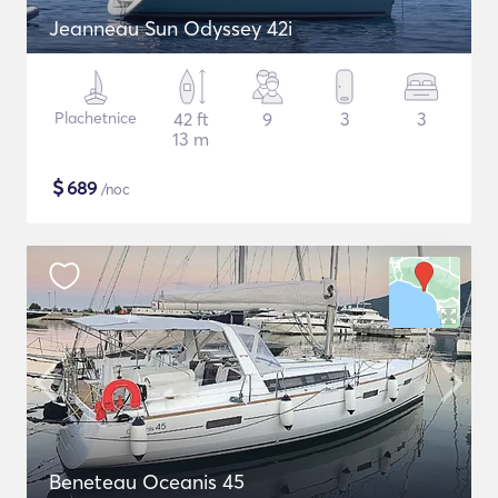
Jeanneau Sun Odyssey 42i
Plachetnice
42 ft
9
3
3
13 m
$
689
/noc
Beneteau Oceanis 45