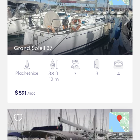
Grand Soleil 37
Plachetnice
38 ft
7
3
4
12 m
$
591
/noc