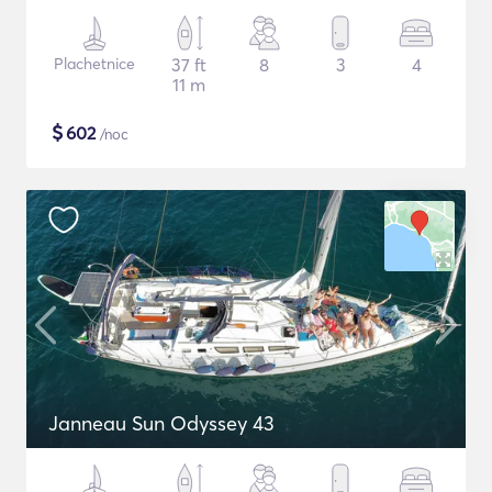
Plachetnice
37 ft
8
3
4
11 m
$
602
/noc
Janneau Sun Odyssey 43