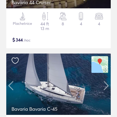
Bavaria 44 Cruiser
Plachetnice
44 ft
8
4
4
13 m
$
344
/noc
Bavaria Bavaria C-45