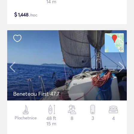
14 m
$
1,448
/noc
Beneteau First 47.7
Plachetnice
48 ft
8
3
4
15 m