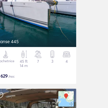
anse 445
achetnice
45 ft
7
3
4
14 m
$
629
/noc