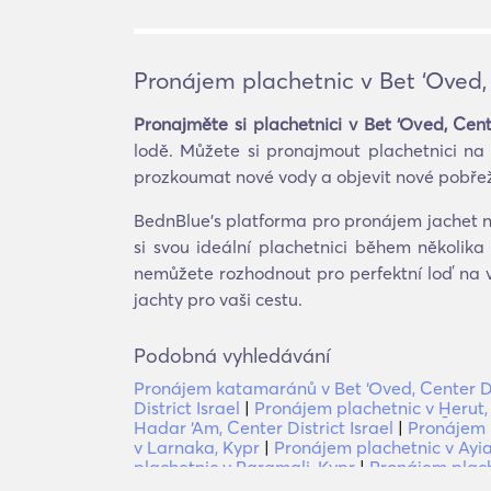
Pronájem plachetnic v Bet ‘Oved, C
Pronajměte si plachetnici v Bet ‘Oved, Cente
lodě. Můžete si pronajmout plachetnici na
prozkoumat nové vody a objevit nové pobřeží 
BednBlue's platforma pro pronájem jachet nab
si svou ideální plachetnici během několik
nemůžete rozhodnout pro perfektní loď na v
jachty pro vaši cestu.
Podobná vyhledávání
Pronájem katamaránů v Bet ‘Oved, Center Dis
District Israel
|
Pronájem plachetnic v H̱erut, 
Hadar ‘Am, Center District Israel
|
Pronájem p
v Larnaka, Kypr
|
Pronájem plachetnic v Ayi
plachetnic v Paramali, Kypr
|
Pronájem plach