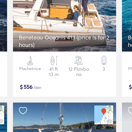
2
Beneteau Oceanis 41.1 (price is for 2
B
hours)
h
Plachetnice
41 ft
12 Plavba
3
P
13 m
na
$
556
/den