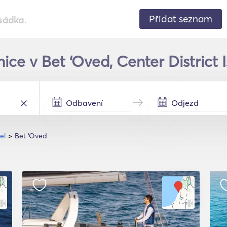
Přidat seznam
sádka.
ce v Bet ‘Oved, Center District I
el
Bet ‘Oved