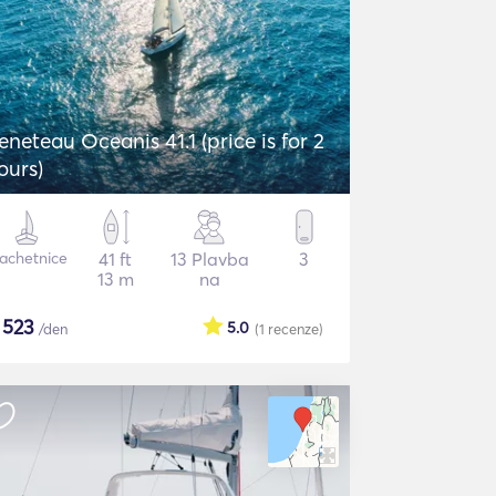
eneteau Oceanis 41.1 (price is for 2
ours)
lachetnice
41 ft
13 Plavba
3
13 m
na
$
523
5.0
/den
(1
recenze
)