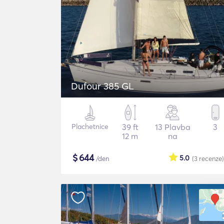
Dufour 385 GL
Plachetnice
39 ft
13 Plavba
3
12 m
na
$
644
5.0
/den
(3
recenze
)