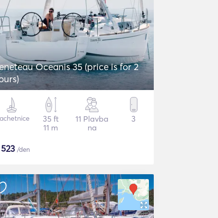
eneteau Oceanis 35 (price is for 2
ours)
lachetnice
35 ft
11 Plavba
3
11 m
na
$
523
/den