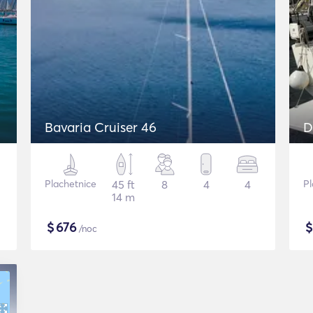
Bavaria Cruiser 46
D
Plachetnice
45 ft
8
4
4
Pl
14 m
$
676
/noc