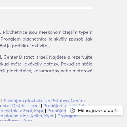
. Plachetnice jsou nejekonomičtějším typem
Pronájem plachetnice je skvělý způsob, jak
í je perfektní aktivita.
 Center District Israel. Najděte a rezervujte
okud máte jakékoliv dotazy. Pokud se stále
lepší plachetnice, katamarány nebo motorové
|
Pronájem plachetnic v Petaẖya, Center
ter District Israel
|
Pronájem plachetnic v
Měna, jazyk a další
achetnic v Zygi, Kypr
|
Pronájem plachetnic
 plachetnic v Kellia, Kypr
|
Pronájem
heodhoros, Kypr