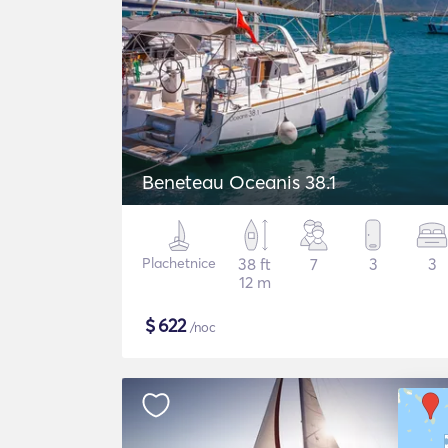
Beneteau Oceanis 38.1
Plachetnice
38 ft
7
3
3
12 m
$
622
/noc