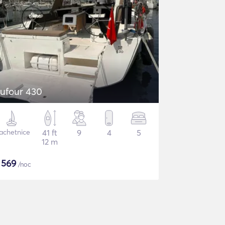
ufour 430
achetnice
41 ft
9
4
5
12 m
$
569
/noc