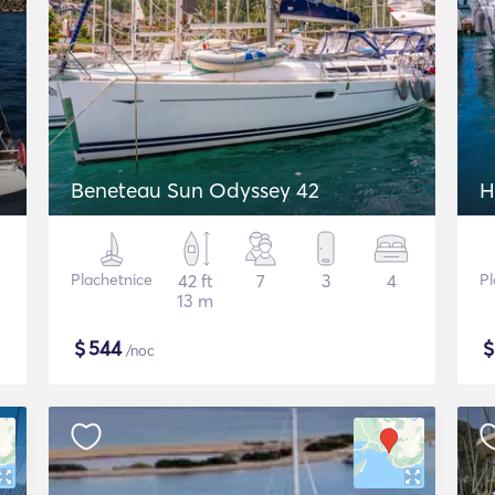
Beneteau Sun Odyssey 42
H
Plachetnice
42 ft
7
3
4
Pl
13 m
$
544
/noc