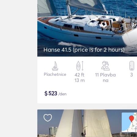
Hanse 41.5 (price is for 2 hours)
Plachetnice
42 ft
11 Plavba
3
13 m
na
$
523
/den