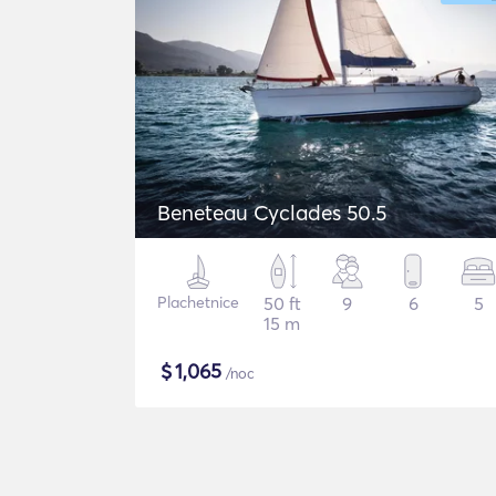
Beneteau Cyclades 50.5
Plachetnice
50 ft
9
6
5
15 m
$
1,065
/noc