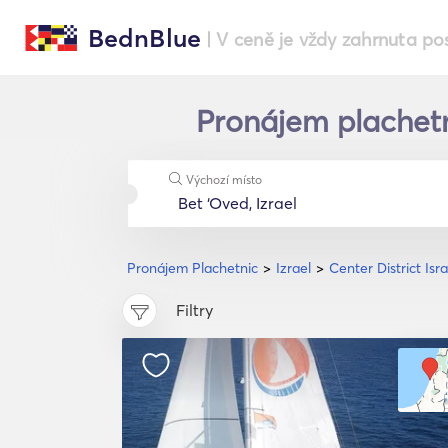
BednBlue
| V ceně je vždy zahrnuta po
Pronájem plachetni
Výchozí místo
Pronájem Plachetnic
Izrael
Center District Isra
Filtry