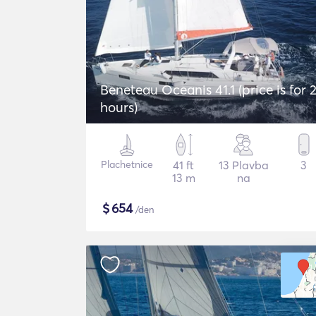
Beneteau Oceanis 41.1 (price is for 
hours)
Plachetnice
41 ft
13 Plavba
3
13 m
na
$
654
/den