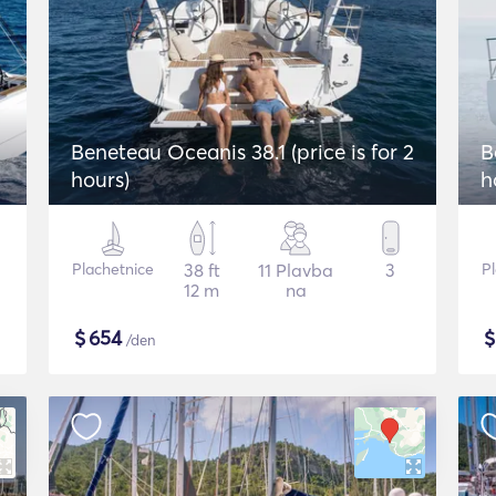
Beneteau Oceanis 38.1 (price is for 2
B
hours)
h
Plachetnice
38 ft
11 Plavba
3
P
12 m
na
$
654
/den