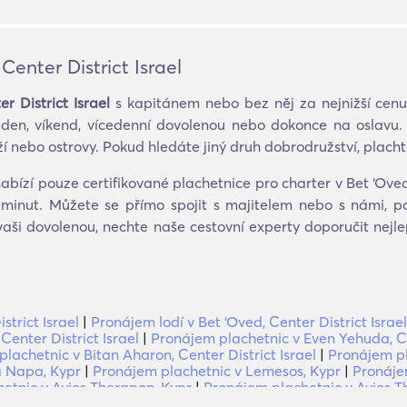
enter District Israel
r District Israel
s kapitánem nebo bez něj za nejnižší cenu
 den, víkend, vícedenní dovolenou nebo dokonce na oslavu. 
nebo ostrovy. Pokud hledáte jiný druh dobrodružství, plachtěn
ízí pouze certifikované plachetnice pro charter v Bet ‘Oved,
a minut. Můžete se přímo spojit s majitelem nebo s námi, p
aši dovolenou, nechte naše cestovní experty doporučit nej
trict Israel
|
Pronájem lodí v Bet ‘Oved, Center District Israel
Center District Israel
|
Pronájem plachetnic v Even Yehuda, Cen
lachetnic v Bitan Aharon, Center District Israel
|
Pronájem pl
a Napa, Kypr
|
Pronájem plachetnic v Lemesos, Kypr
|
Pronájem
etnic v Ayios Therapon, Kypr
|
Pronájem plachetnic v Ayios T