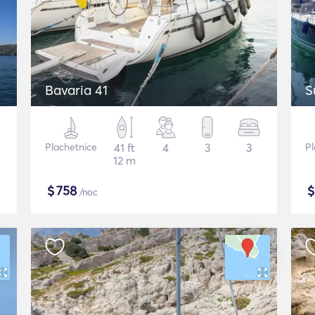
Bavaria 41
S
Plachetnice
41 ft
4
3
3
Pl
12 m
$
758
/noc