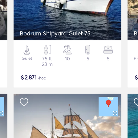
Bodrum Shipyard Gulet 75
B
Gulet
75 ft
10
5
5
Pl
23 m
$
2,871
/noc