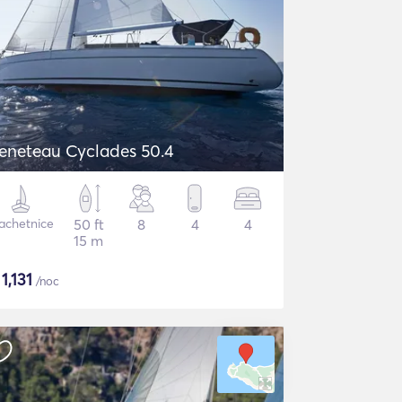
eneteau Cyclades 50.4
achetnice
50 ft
8
4
4
15 m
$
1,131
/noc