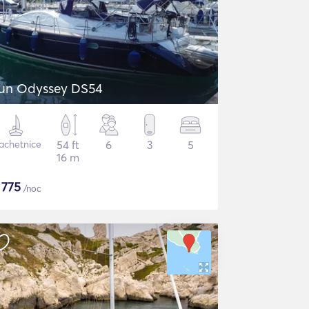
un Odyssey DS54
achetnice
54 ft
6
3
5
16 m
$
775
/noc