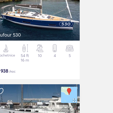
ufour 530
achetnice
54 ft
10
4
5
16 m
$
938
/noc