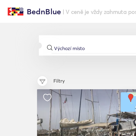
BednBlue
| V ceně je vždy zahrnuta po
Filtry