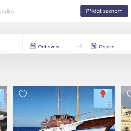
Přidat seznam
sádka.