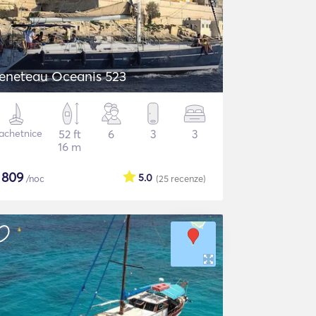
eneteau Oceanis 523
achetnice
52 ft
6
3
3
16 m
$
809
5.0
/noc
(25
recenze
)