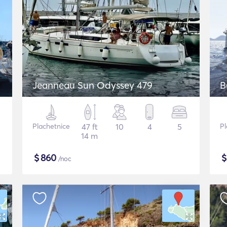
Jeanneau Sun Odyssey 479
B
Plachetnice
47 ft
10
4
5
Pl
14 m
$
860
/noc