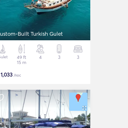
ustom-Built Turkish Gulet
ulet
49 ft
4
3
3
15 m
$
1,033
/noc