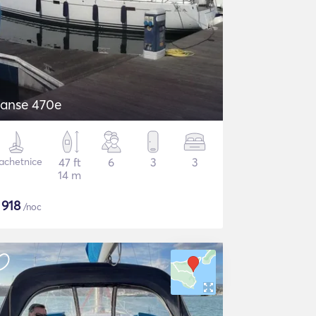
anse 470e
achetnice
47 ft
6
3
3
14 m
$
918
/noc