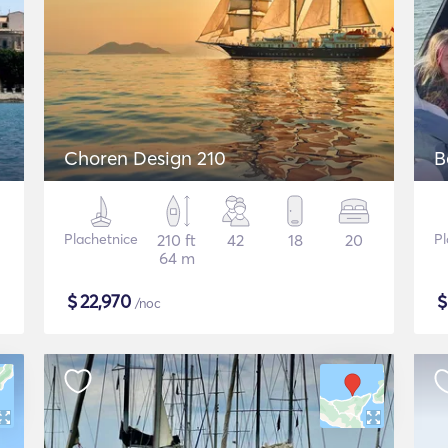
Choren Design 210
B
Plachetnice
210 ft
42
18
20
Pl
64 m
$
22,970
/noc