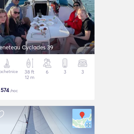
eneteau Cyclades 39
achetnice
38 ft
6
3
3
12 m
$
574
/noc