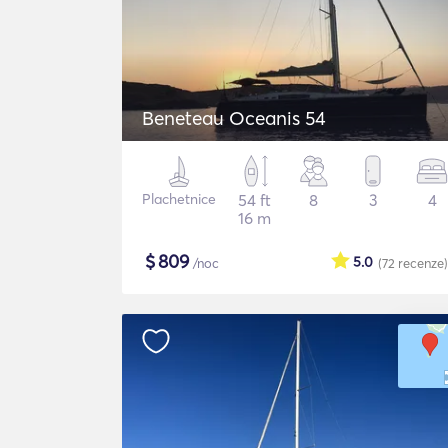
Beneteau Oceanis 54
Plachetnice
54 ft
8
3
4
16 m
$
809
5.0
/noc
(72
recenze
)