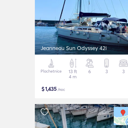
Jeanneau Sun Odyssey 42i
Plachetnice
13 ft
6
3
3
4 m
$
1,435
/noc