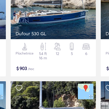
Dufour 530 GL
D
Plachetnice
54 ft
12
5
6
Pl
16 m
$
903
/noc