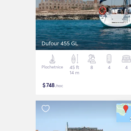
Dufour 455 GL
Plachetnice
45 ft
8
4
4
14 m
$
748
/noc