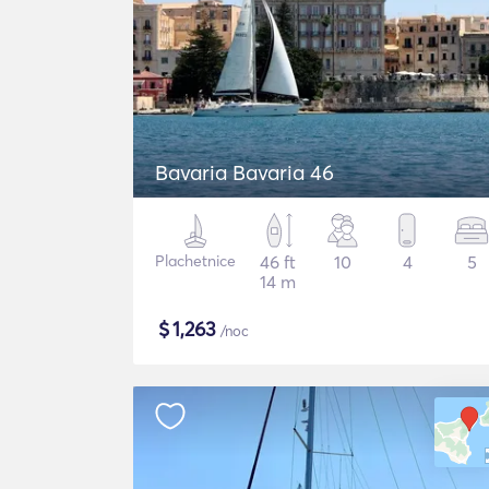
Bavaria Bavaria 46
Plachetnice
46 ft
10
4
5
14 m
$
1,263
/noc