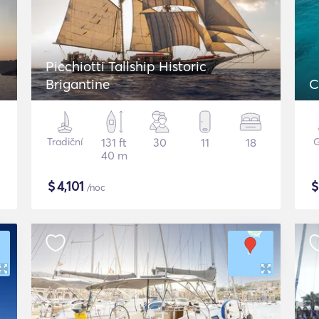
Picchiotti Tallship Historic
Brigantine
C
Tradiční
131 ft
30
11
18
G
40 m
$
4,101
/noc