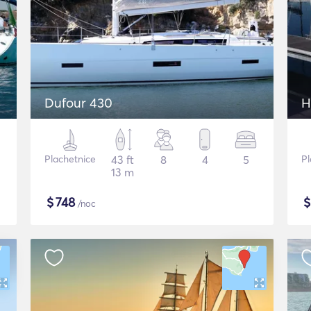
Dufour 430
H
Plachetnice
43 ft
8
4
5
Pl
13 m
$
748
/noc