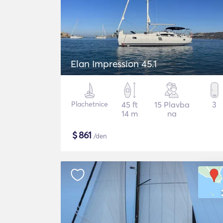
Elan Impression 45.1
Plachetnice
45 ft
15 Plavba
3
14 m
na
$
861
/den