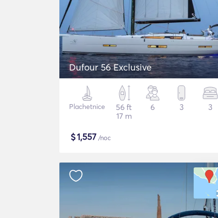
Dufour 56 Exclusive
Plachetnice
56 ft
6
3
3
17 m
$
1,557
/noc