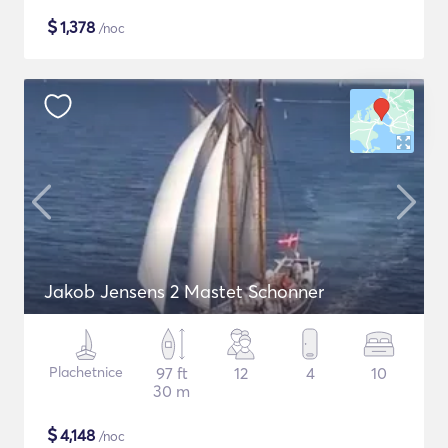
$
1,378
/noc
Jakob Jensens 2 Mastet Schonner
Plachetnice
97 ft
12
4
10
30 m
$
4,148
/noc