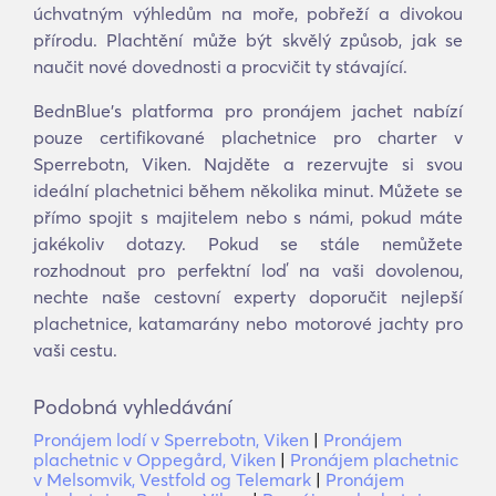
úchvatným výhledům na moře, pobřeží a divokou
přírodu. Plachtění může být skvělý způsob, jak se
naučit nové dovednosti a procvičit ty stávající.
BednBlue's platforma pro pronájem jachet nabízí
pouze certifikované plachetnice pro charter v
Sperrebotn, Viken. Najděte a rezervujte si svou
ideální plachetnici během několika minut. Můžete se
přímo spojit s majitelem nebo s námi, pokud máte
jakékoliv dotazy. Pokud se stále nemůžete
rozhodnout pro perfektní loď na vaši dovolenou,
nechte naše cestovní experty doporučit nejlepší
plachetnice, katamarány nebo motorové jachty pro
vaši cestu.
Podobná vyhledávání
Pronájem lodí v Sperrebotn, Viken
|
Pronájem
plachetnic v Oppegård, Viken
|
Pronájem plachetnic
v Melsomvik, Vestfold og Telemark
|
Pronájem