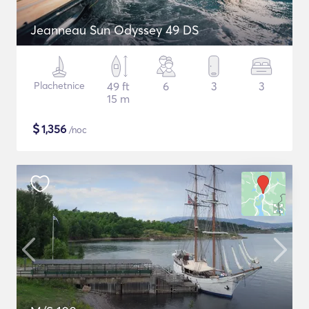
Jeanneau Sun Odyssey 49 DS
Plachetnice
49 ft
6
3
3
15 m
$
1,356
/noc