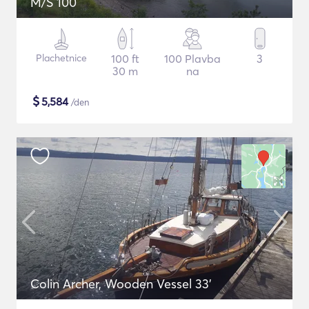
M/S 100
Plachetnice
100 ft
100 Plavba
3
30 m
na
$
5,584
/den
Colin Archer, Wooden Vessel 33'