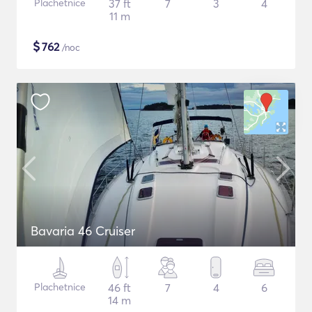
Plachetnice
37 ft
7
3
4
11 m
$
762
/noc
Bavaria 46 Cruiser
Plachetnice
46 ft
7
4
6
14 m