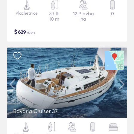
Plachetnice
33 ft
12 Plavba
0
10 m
na
$
629
/den
Bavaria Cruiser 37