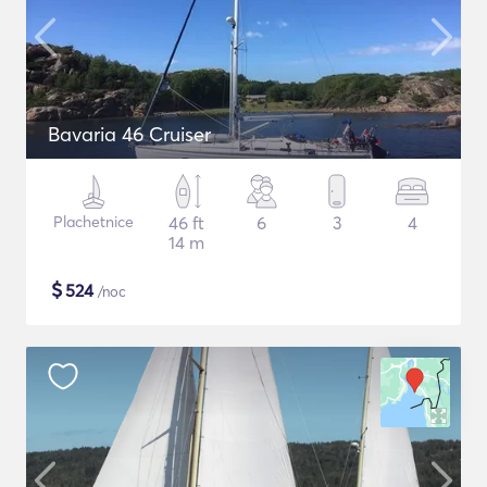
Bavaria 46 Cruiser
Plachetnice
46 ft
6
3
4
14 m
$
524
/noc