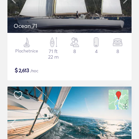
Ocean 71
Plachetnice
71 ft
8
4
8
22 m
$
2,613
/noc