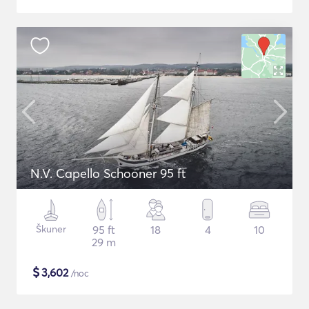
N.V. Capello Schooner 95 ft
Škuner
95 ft
18
4
10
29 m
$
3,602
/noc