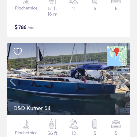
Plachetnice
51 ft
11
5
6
16 m
$
786
/noc
D&D Kufner 54
Plachetnice
56 ft
12
5
5