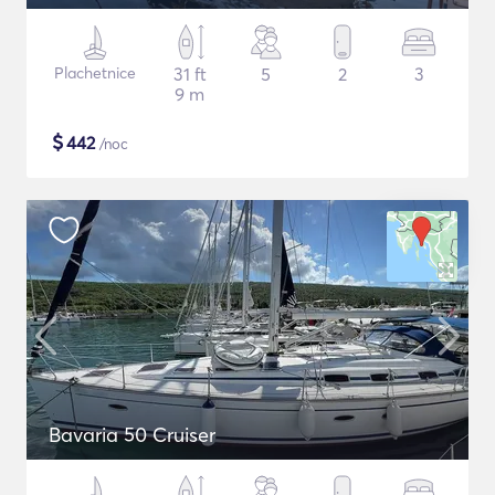
Plachetnice
31 ft
5
2
3
9 m
$
442
/noc
Bavaria 50 Cruiser