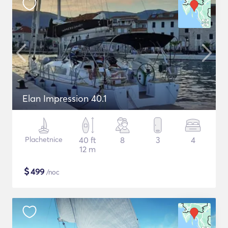
Elan Impression 40.1
Plachetnice
40 ft
8
3
4
12 m
$
499
/noc