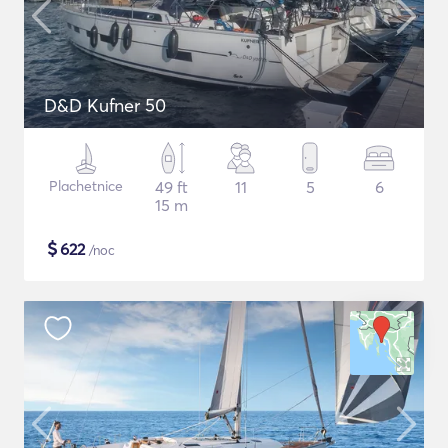
D&D Kufner 50
Plachetnice
49 ft
11
5
6
15 m
$
622
/noc