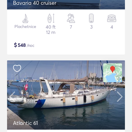
Bavaria 40 cruiser
Plachetnice
40 ft
7
3
4
12 m
$
548
/noc
Atlantic 61