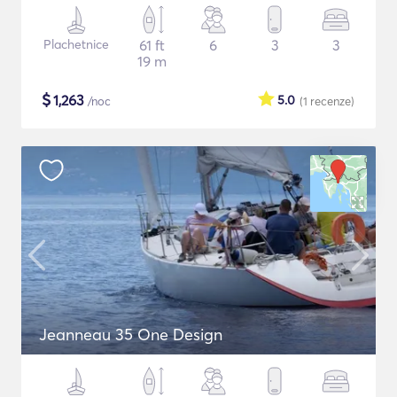
Plachetnice
61 ft
6
3
3
19 m
$
1,263
5.0
/noc
(1
recenze
)
Jeanneau 35 One Design