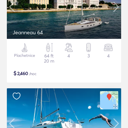
Jeanneau 64
Plachetnice
64 ft
4
3
4
20 m
$
2,460
/noc