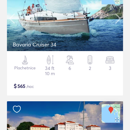
Bavaria Cruiser 34
Plachetnice
34 ft
6
2
3
10 m
$
565
/noc