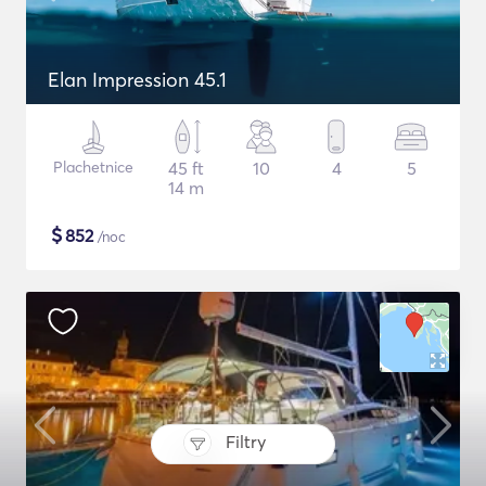
Elan Impression 45.1
Plachetnice
45 ft
10
4
5
14 m
$
852
/noc
Filtry