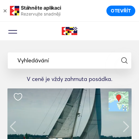
Stáhněte aplikaci
×
OTEVŘÍT
Rezervujte snadněji
Vyhledávání
V ceně je vždy zahrnuta posádka.