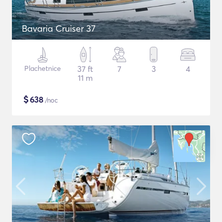
Bavaria Cruiser 37
Plachetnice
37 ft
7
3
4
11 m
$
638
/noc