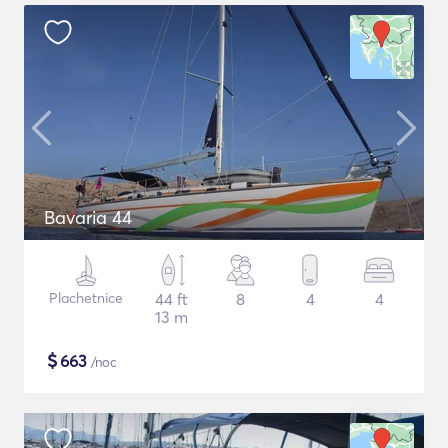
Bavaria 44
Plachetnice
44 ft
8
4
4
13 m
$
663
/noc