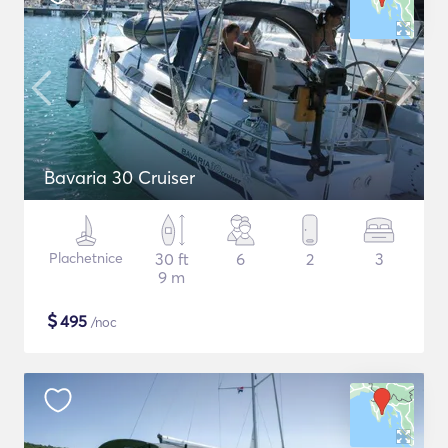
Bavaria 30 Cruiser
Plachetnice
30 ft
6
2
3
9 m
$
495
/noc