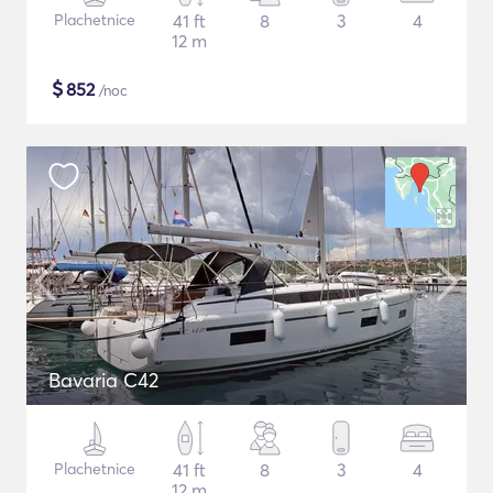
Plachetnice
41 ft
8
3
4
12 m
$
852
/noc
Bavaria C42
Plachetnice
41 ft
8
3
4
12 m