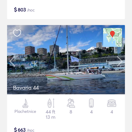
$
803
/noc
Bavaria 44
Plachetnice
44 ft
8
4
4
13 m
$
663
/noc