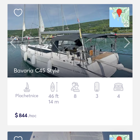
Bavaria C45 Style
Plachetnice
46 ft
8
3
4
14 m
$
844
/noc