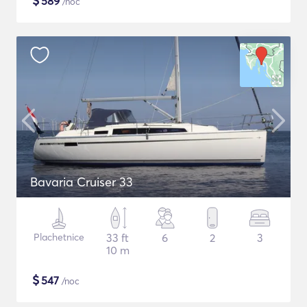
$
589
/noc
Bavaria Cruiser 33
Plachetnice
33 ft
6
2
3
10 m
$
547
/noc