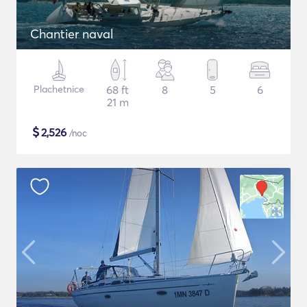
Chantier naval
Plachetnice
68 ft
8
5
6
21 m
$
2,526
/noc