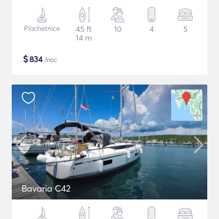
Plachetnice
45 ft
10
4
5
14 m
$
834
/noc
Bavaria C42