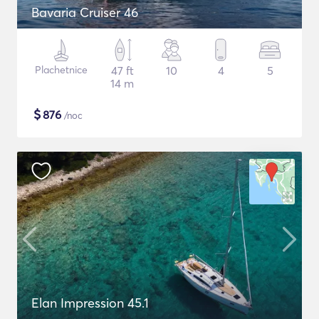
Bavaria Cruiser 46
Plachetnice
47 ft
10
4
5
14 m
$
876
/noc
Elan Impression 45.1