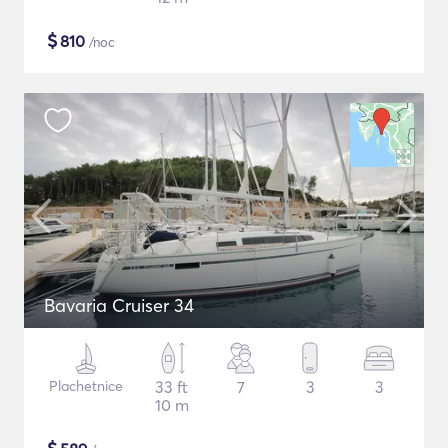
$
810
/noc
Bavaria Cruiser 34
Plachetnice
33 ft
7
3
3
10 m