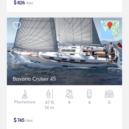
$
826
/noc
Bavaria Cruiser 45
Plachetnice
47 ft
9
4
5
14 m
$
745
/noc