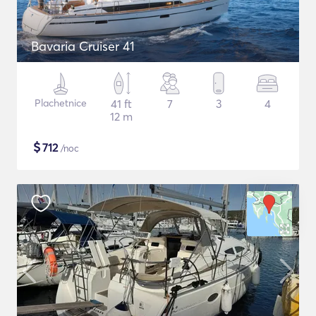
Bavaria Cruiser 41
Plachetnice
41 ft
7
3
4
12 m
$
712
/noc