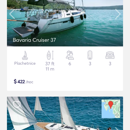
Bavaria Cruiser 37
Plachetnice
37 ft
6
3
3
11 m
$
422
/noc