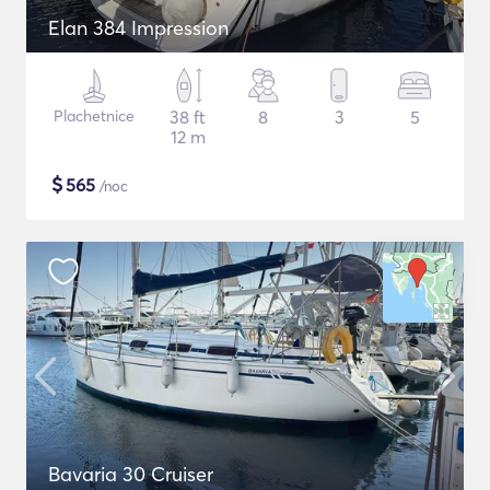
Elan 384 Impression
Plachetnice
38 ft
8
3
5
12 m
$
565
/noc
Bavaria 30 Cruiser