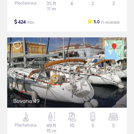
Plachetnice
35 ft
6
2
3
11 m
$
424
5.0
/noc
(1
recenze
)
Bavaria 49
Plachetnice
49 ft
10
5
5
15 m