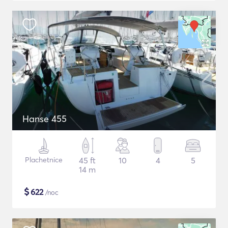
Hanse 455
Plachetnice
45 ft
10
4
5
14 m
$
622
/noc