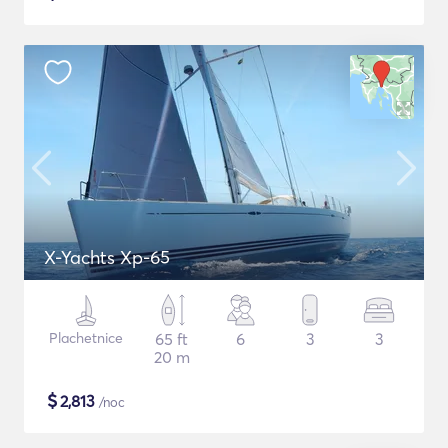
X-Yachts Xp-65
Plachetnice
65 ft
6
3
3
20 m
$
2,813
/noc