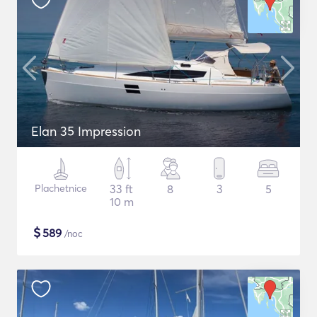
Elan 35 Impression
Plachetnice
33 ft
8
3
5
10 m
$
589
/noc