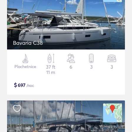
Bavaria C38
Plachetnice
37 ft
6
3
3
11 m
$
697
/noc