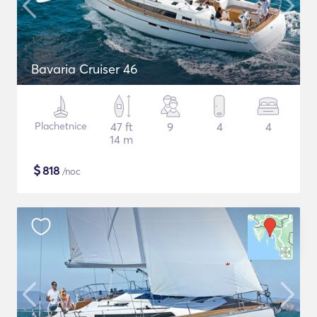
Bavaria Cruiser 46
Plachetnice
47 ft
9
4
4
14 m
$
818
/noc