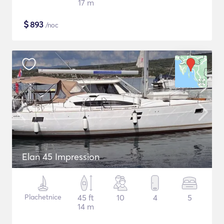
17 m
$
893
/noc
Elan 45 Impression
Plachetnice
45 ft
10
4
5
14 m