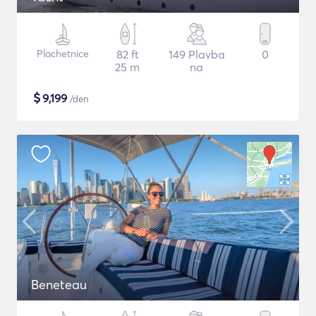
Plachetnice
82 ft
149 Plavba
0
25 m
na
$
9,199
/den
Beneteau