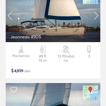
Jeanneau 49DS
Plachetnice
49 ft
12 Plavba
3
15 m
na
$
4,939
/den