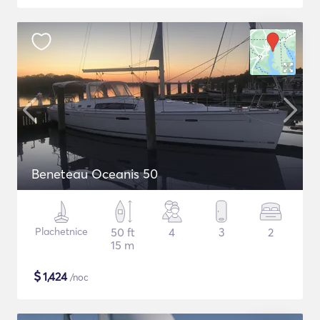
Beneteau Oceanis 50
Plachetnice
50 ft
4
3
2
15 m
$
1,424
/noc