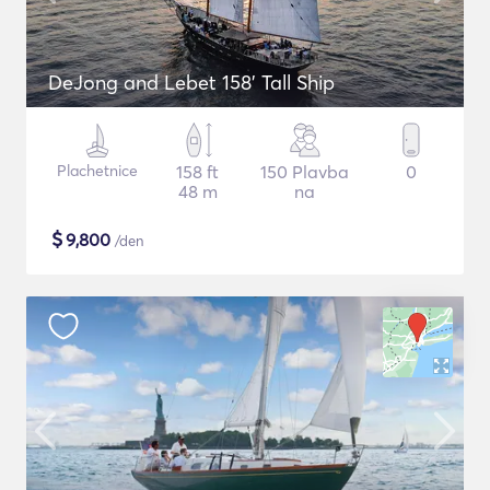
DeJong and Lebet 158' Tall Ship
Plachetnice
158 ft
150 Plavba
0
48 m
na
$
9,800
/den