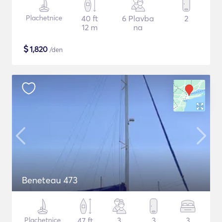
Plachetnice
40 ft
6 Plavba
2
12 m
na
$
1,820
/den
Beneteau 473
Plachetnice
47 ft
3
3
3