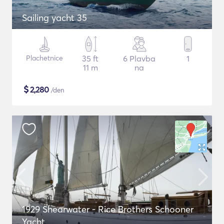
Sailing yacht 35
Plachetnice
35 ft
6 Plavba
1
11 m
na
$
2,280
/den
1929 Shearwater - Rice Brothers Schooner
Yacht