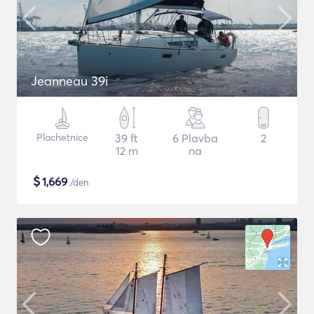
Jeanneau 39i
Plachetnice
39 ft
6 Plavba
2
12 m
na
$
1,669
/den