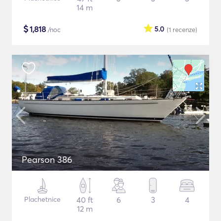
14 m
$
1,818
5.0
/noc
(1
recenze
)
Pearson 386
Plachetnice
40 ft
6
3
4
12 m