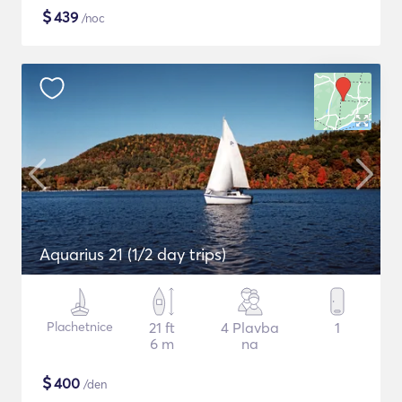
$
439
/noc
Aquarius 21 (1/2 day trips)
Plachetnice
21 ft
4 Plavba
1
6 m
na
$
400
/den