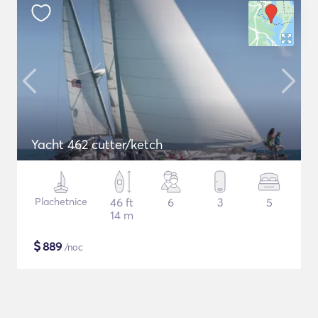
Yacht 462 cutter/ketch
Plachetnice
46 ft
6
3
5
14 m
$
889
/noc