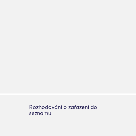
Rozhodování o zařazení do
seznamu
Přidat výpis
e
O seznamu