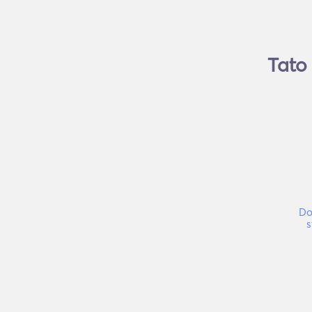
Tato 
Do
s