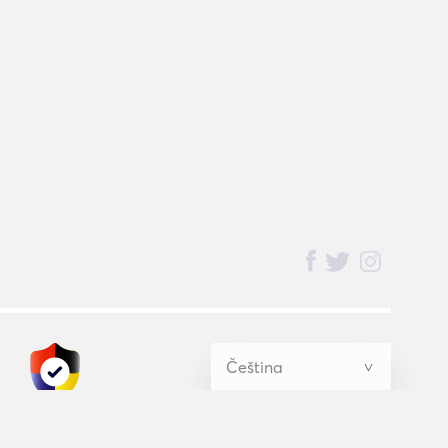
BednBlue
Guarantee