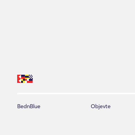
BednBlue
Objevte
Centrum nápovědy
Všechny jachty
Podmínky služby
Poradce pro rezervac