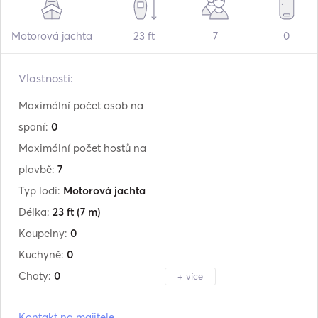
Motorová jachta
23 ft
7
0
Vlastnosti:
Maximální počet osob na
spaní:
0
Maximální počet hostů na
plavbě:
7
Typ lodi:
Motorová jachta
Délka:
23 ft
(7 m)
Koupelny:
0
Kuchyně:
0
Chaty:
0
+ více
Výrobce:
Oceanic
Kontakt na majitele