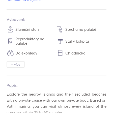
Model:
7
Vestavěný:
04 / 1999
Přestavba v:
04 / 2023
Vybavení:
Motory:
1 x 150hp
Sluneční stan
Sprcha na palubě
Typ paliva:
Benzín
Reproduktory na
Stůl v kokpitu
Spotřeba:
1
L /hodina
palubě
Kapacita vody:
100
L
Dalekohledy
Chladnička
Kapacita palivové nádrže:
350
L
Příbory / sklenice /
Maximální cestovní rychlost:
25
uzly
+ více
Výrobník ledu
nádobí
Mp3 přehrávač / rádio
Připojení USB
/ CD
Popis:   
Vybavení pro
Rybářská hůl
šnorchlování
Explore the nearby islands and their secluded beaches 
with a private cruise with our own private boat. Based on 
Kajak
Padelová deska
Vathi marina, you can visit almost every island of the 
complex within 25 to 60 minutes. 

Elektrická kotva
Blatníky