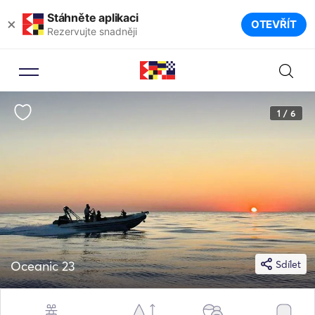
Stáhněte aplikaci
×
OTEVŘÍT
Rezervujte snadněji
1 / 6
Oceanic 23
Sdílet