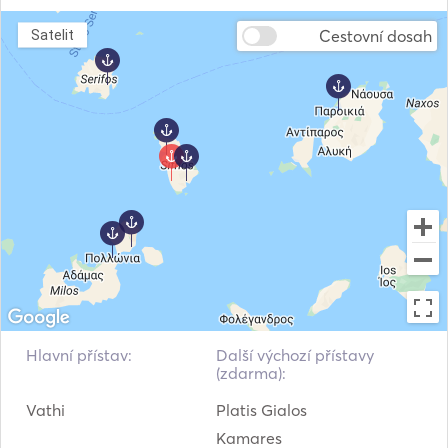
Cestovní dosah
Satelit
Hlavní přístav:
Další výchozí přístavy
(zdarma):
Vathi
Platis Gialos
Kamares