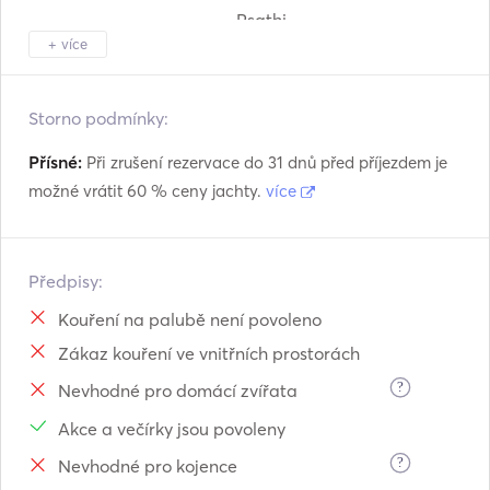
Psathi
+ více
Pollonia
Livadi
Paros
Storno podmínky:
Přísné:
Při zrušení rezervace do 31 dnů před příjezdem je
možné vrátit 60 % ceny jachty.
více
Předpisy:
Kouření na palubě není povoleno
Zákaz kouření ve vnitřních prostorách
?
Nevhodné pro domácí zvířata
Akce a večírky jsou povoleny
?
Nevhodné pro kojence