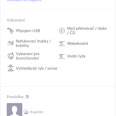
Model:
540 dynamic
Vestavěný:
05 / 2019
Motory:
1 x 100hp
Vybavení:
Typ paliva:
Benzín
Mp3 přehrávač / rádio
Připojení USB
/ CD
Spotřeba:
15
L /hodina
Nafukovací trubky /
Kapacita vody:
40
L
Wakeboard
koblihy
Kapacita palivové nádrže:
115
L
Vybavení pro
Vodní lyže
Maximální cestovní rychlost:
šnorchlování
35
uzly
Vyhledávač ryb / sonar
Posádka: (
1
)
Kapitán