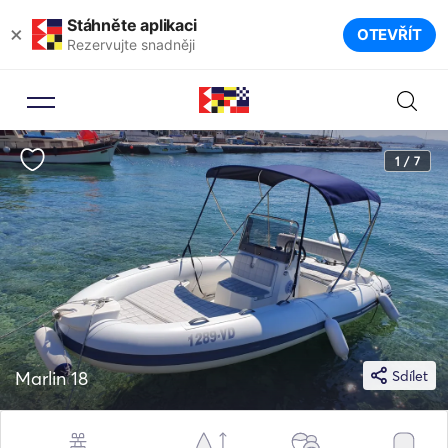
Stáhněte aplikaci
×
OTEVŘÍT
Rezervujte snadněji
1 / 7
Marlin 18
Sdílet