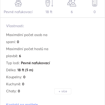
Pevné nafukovací
18 ft
6
0
Vlastnosti:
Maximální počet osob na
spaní:
0
Maximální počet hostů na
plavbě:
6
Typ lodi:
Pevné nafukovací
Délka:
18 ft
(5 m)
Koupelny:
0
Kuchyně:
0
Chaty:
0
+ více
Výrobce:
Marlin
Kontakt na majitele