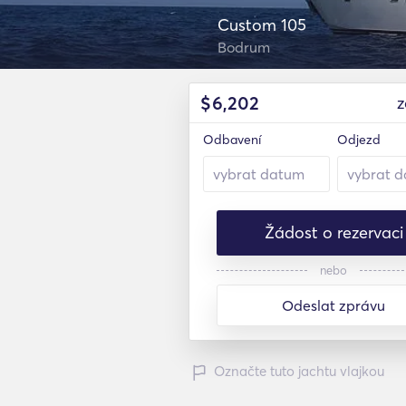
Custom 105
Bodrum
$
6,202
z
Odbavení
Odjezd
Žádost o rezervaci
nebo
Odeslat zprávu
Označte tuto jachtu vlajkou