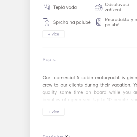
Odsolovací
Teplá voda
zařízení
Reproduktory 
Sprcha na palubě
palubě
+ více
Tender / člun
Vytápění
Dalekohledy
Světlo pochod
Popis:   
Mrazák
Chladnička
Příbory / skleni
Our  comercial 5 cabin motoryacht is giving
Trouba
nádobí
crew to our clients during their vacation. 
quality same time on board while you ar
Kávovar
Výrobník ledu
beauties of agean sea. Up to 10 people  s
Koktejlový bar
Horké talíře
for a marvelous blue cruise. You can enjoy 
+ více
you are crusing.

TV
WiFi
*The airport transfers will be arrenged by us 
Mp3 přehrávač
Připojení USB
during 2022 season. 
