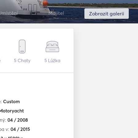
Umístění
Majitel
Zobrazit galerii
é
5
Chaty
5
Lůžka
e:
Custom
Motoryacht
ěný:
04 / 2008
ba v:
04 / 2015