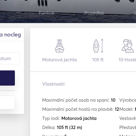
Funkce
Posádka
a nocleg
Motorová jachta
105 ft
10
Host
Vlastnosti:
Maximální počet osob na spaní:
10
Výrobc
Maximální počet hostů na plavbě:
12
Model:
Typ lodi:
Motorová jachta
Vestav
Délka:
105 ft
(32 m)
Přestav