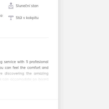
Sluneční stan
na
Stůl v kokpitu
Jacuzzi
ně
Elektrická toaleta
Mikrovlnná trouba
ce /
 service with 5 profesional 
Myčka nádobí
You can feel the comfort and 
e discovering the amazing 
GRILOVÁNÍ
he can accomodate on board 
Topinkovač
in the jakuzi on board while 
Připojení Aux
for FREE for BednBlue clients 
 /
Přehrávač DVD