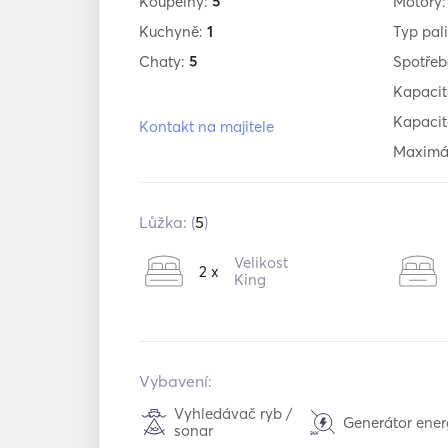
Koupelny:
5
Motory
Kuchyně:
1
Typ pal
Chaty:
5
Spotře
Kapacit
Kapacit
Kontakt na majitele
Maximál
Lůžka: (
5
)
Velikost
2 x
King
Vybavení:
Vyhledávač ryb /
Generátor ener
sonar