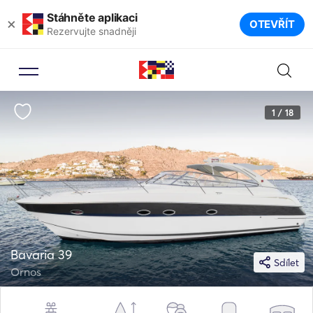
Stáhněte aplikaci
×
OTEVŘÍT
Rezervujte snadněji
1 / 18
Bavaria 39
Sdílet
Ornos