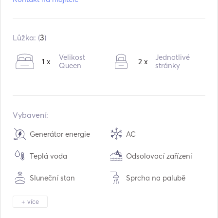
Model:
37 Sport
Vestavěný:
01 / 2009
Přestavba v:
01 / 2024
Lůžka: (
3
)
Motory:
2 x 300hp
Velikost
Jednotlivé
1 x
2 x
Typ paliva:
Diesel
Queen
stránky
Spotřeba:
160
L /hodina
Kapacita vody:
450
L
Kapacita palivové nádrže:
1000
L
Vybavení:
Maximální cestovní rychlost:
30
uzly
Generátor energie
AC
Teplá voda
Odsolovací zařízení
Sluneční stan
Sprcha na palubě
Reproduktory na
Stůl v kokpitu
+ více
palubě