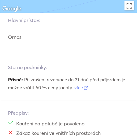
Extras: 

VAT. 

Fuels. 

Hlavní přístav:
Water Toys. 

Ornos
Indulge in the luxury of the Bavaria 37 Sport, where every 
detail has been carefully curated to provide an 
unparalleled yachting experience. Explore the crystal-
clear waters around Mykonos, relax in style, and let the 
Storno podmínky:
professional crew ensure your journey is nothing short of 
extraordinary. Welcome aboard for a voyage filled with 
Přísné:
Při zrušení rezervace do 31 dnů před příjezdem je
comfort, beauty, and the allure of the Aegean Sea.
možné vrátit 60 % ceny jachty.
více
Předpisy:
Kouření na palubě je povoleno
Zákaz kouření ve vnitřních prostorách