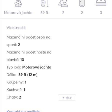
Motorová jachta
39 ft
2
2
3
Vlastnosti:
Maximální počet osob na
spaní:
2
Maximální počet hostů na
plavbě:
10
Typ lodi:
Motorová jachta
Délka:
39 ft
(12 m)
Koupelny:
1
Kuchyně:
1
Chaty:
2
+ více
Výrobce:
Bavaria
Kontakt na majitele