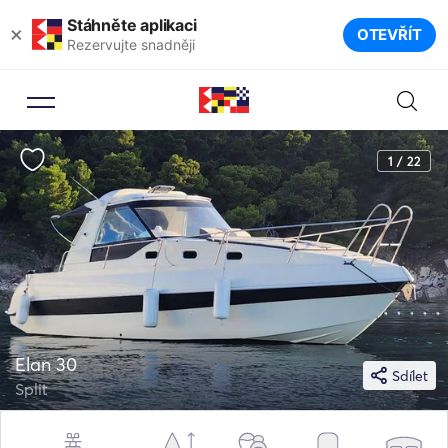
Stáhněte aplikaci
×
OTEVŘÍT
Rezervujte snadněji
1 / 22
Elan 30
Sdílet
Split