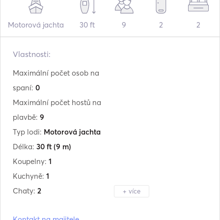
Motorová jachta
30 ft
9
2
2
Vlastnosti:
Maximální počet osob na
spaní:
0
Maximální počet hostů na
plavbě:
9
Typ lodi:
Motorová jachta
Délka:
30 ft
(9 m)
Koupelny:
1
Kuchyně:
1
Chaty:
2
+ více
Výrobce:
Elan
Kontakt na majitele