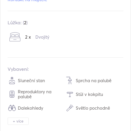
Model:
kiim 30 ht
Vestavěný:
12 / 2005
Přestavba v:
01 / 2020
Lůžka: (
2
)
Motory:
2 x 200hp
2 x
Dvojitý
Typ paliva:
Diesel
Spotřeba:
60
L /hodina
Kapacita vody:
200
L
Kapacita palivové nádrže:
500
L
Vybavení:
Maximální cestovní rychlost:
24
uzly
Sluneční stan
Sprcha na palubě
Reproduktory na
Stůl v kokpitu
palubě
Dalekohledy
Světlo pochodně
Mrazák
Chladnička
+ více