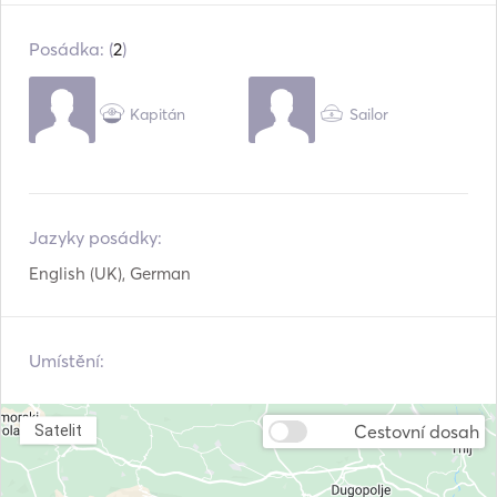
Příbory / sklenice /
Horké talíře
nádobí
Posádka: (
2
)
Připojení Aux
Připojení USB
Mp3 přehrávač / rádio
Kapitán
Sailor
/ CD
Jazyky posádky:
English (UK), German
Umístění:
Cestovní dosah
Satelit