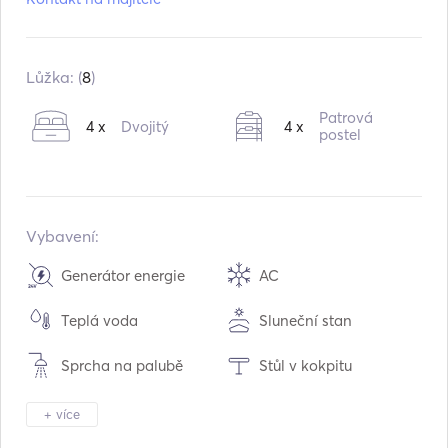
Model:
50 VICTOR
Vestavěný:
06 / 1988
Přestavba v:
06 / 2019
Lůžka: (
8
)
Motory:
1 x 200hp
Patrová
4 x
Dvojitý
4 x
Typ paliva:
Diesel
postel
Spotřeba:
27
L /hodina
Kapacita vody:
1000
L
Kapacita palivové nádrže:
1300
L
Vybavení:
Maximální cestovní rychlost:
9
uzly
Generátor energie
AC
Teplá voda
Sluneční stan
Sprcha na palubě
Stůl v kokpitu
Tender / člun
Vytápění
+ více