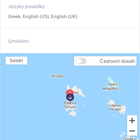
Jazyky posádky:
Price include: Skipper, Fuel, Water, Full Insurance, Port 
Greek, English (US), English (UK)
Authority Expenses and All Taxes    
Umístění:
Cestovní dosah
Satelit