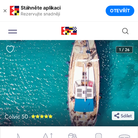
Stáhněte aplikaci
×
OTEVŘÍT
Rezervujte snadněji
1 / 26
Colvic 50
Sdílet