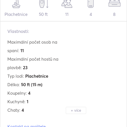
Plachetnice
50 ft
11
4
8
Vlastnosti:
Maximální počet osob na
spaní:
11
Maximální počet hostů na
plavbě:
23
Typ lodi:
Plachetnice
Délka:
50 ft
(15 m)
Koupelny:
4
Kuchyně:
1
Chaty:
4
+ více
Výrobce:
Colvic
Kontakt na majitele